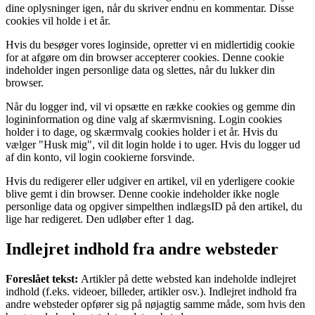
dine oplysninger igen, når du skriver endnu en kommentar. Disse
cookies vil holde i et år.
Hvis du besøger vores loginside, opretter vi en midlertidig cookie
for at afgøre om din browser accepterer cookies. Denne cookie
indeholder ingen personlige data og slettes, når du lukker din
browser.
Når du logger ind, vil vi opsætte en række cookies og gemme din
logininformation og dine valg af skærmvisning. Login cookies
holder i to dage, og skærmvalg cookies holder i et år. Hvis du
vælger "Husk mig", vil dit login holde i to uger. Hvis du logger ud
af din konto, vil login cookierne forsvinde.
Hvis du redigerer eller udgiver en artikel, vil en yderligere cookie
blive gemt i din browser. Denne cookie indeholder ikke nogle
personlige data og opgiver simpelthen indlægsID på den artikel, du
lige har redigeret. Den udløber efter 1 dag.
Indlejret indhold fra andre websteder
Foreslået tekst:
Artikler på dette websted kan indeholde indlejret
indhold (f.eks. videoer, billeder, artikler osv.). Indlejret indhold fra
andre websteder opfører sig på nøjagtig samme måde, som hvis den