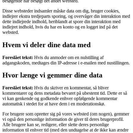
besøgende har besøgt det andet websted.
Disse websteder indsamler måske data om dig, bruger cookies,
indlejrer ekstra tredjeparts sporing, og overvåger din interaktion med
dette indlejrede indhold, heriblandt at spore din interaktion med
indlejret indhold, hvis du har en konto og en logget ind på det
websted.
Hvem vi deler dine data med
Foreslået tekst:
Hvis du anmoder om en nulstilling af
adgangskoden, medtages din IP-adresse i e-mailen med nustillingen.
Hvor længe vi gemmer dine data
Foreslået tekst:
Hvis du skriver en kommentar, så bliver
kommentarer og dens metadata bevaret på ubestemt tid. Dette er så
vi kan genkende og godkende enhver opfølgende kommentar
automatisk i stedet for at have dem i en moderationskø.
For brugere som opretter sig på vores websted (om nogen), gemmer
vi også den personlige information de giver til deres brugerprofil.
Alle brugere kan se, redigere, eller slette deres personlige
information til enhver tid (med den undtagelse at de ikke kan ændre