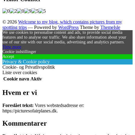
© 2026
Welcome to my blog, which contains pictures from my
spotting trips
— Powered by
WordPress
Theme by
ThemeIsle
We use cookies to personalise content and ads, to provide social media
features and to analyse our traffic. We also share information about your
use of our site with our social media, advertising and analytics partners.
View more
Cookie indstillinger
Accept
Privacy & Cookie policy
Cookie- og Privatlivspolitik
Liste over cookies
Cookie navn
Aktiv
Hvem er vi
Foreslået tekst:
Vores webstedsadresse er:
https://picturesofairplanes.dk.
Kommentarer