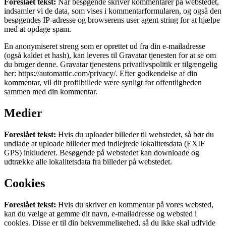
Foreslået tekst:
Når besøgende skriver kommentarer på webstedet,
indsamler vi de data, som vises i kommentarformularen, og også den
besøgendes IP-adresse og browserens user agent string for at hjælpe
med at opdage spam.
En anonymiseret streng som er oprettet ud fra din e-mailadresse
(også kaldet et hash), kan leveres til Gravatar tjenesten for at se om
du bruger denne. Gravatar tjenestens privatlivspolitik er tilgængelig
her: https://automattic.com/privacy/. Efter godkendelse af din
kommentar, vil dit profilbillede være synligt for offentligheden
sammen med din kommentar.
Medier
Foreslået tekst:
Hvis du uploader billeder til webstedet, så bør du
undlade at uploade billeder med indlejrede lokalitetsdata (EXIF
GPS) inkluderet. Besøgende på webstedet kan downloade og
udtrække alle lokalitetsdata fra billeder på webstedet.
Cookies
Foreslået tekst:
Hvis du skriver en kommentar på vores websted,
kan du vælge at gemme dit navn, e-mailadresse og websted i
cookies. Disse er til din bekvemmeligehed, så du ikke skal udfylde